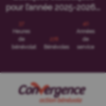
pour l’année 2025-2026...
50
53
Heures
Années
de
368
de
bénévolat
Bénévoles
service