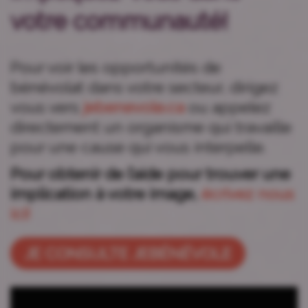
votre communauté!
Pour voir les opportunités de
bénévolat dans votre secteur, dirigez
vous vers
jebenevole.ca
ou appelez
directement un organisme qui travaille
pour une cause qui vous interpelle.
Pour obtenir de l’aide pour trouver une
implication à votre image,
écrivez nous
ici!
JE CONSULTE JEBÉNÉVOLE