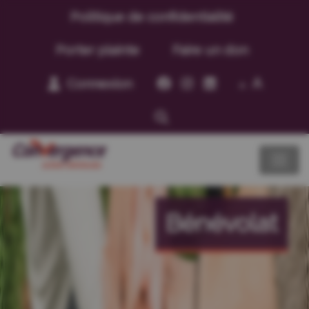
Politique de confidentialité
Porter plainte
Faire un don
A
Connexion
A
Bénévolat