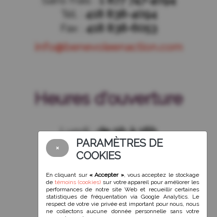
Tél. :
418 838-4094
Fax :
418 838-6053
info@benevoleenaction.com
Heures d'ouverture
Lundi :
de 9h à 16h
PARAMÈTRES DE
Mardi :
de 9h à 16h
×
COOKIES
Mercredi :
de 9h à 16h
Jeudi :
de 9h à 16h
En cliquant sur
« Accepter »
, vous acceptez le stockage
de
témoins (cookies)
sur votre appareil pour améliorer les
Vendredi :
de 9h à 16h
performances de notre site Web et recueillir certaines
statistiques de fréquentation via Google Analytics. Le
Samedi :
fermé
respect de votre vie privée est important pour nous, nous
ne collectons aucune donnée personnelle sans votre