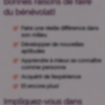
bonnes raisons de faire
du bénévolat!
Faire une réelle différence dans
son milieu
Développer de nouvelles
aptitudes
Apprendre à mieux se connaître
comme personne
Acquérir de l’expérience
Et encore plus!
Impliquez-vous dans