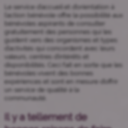
Le service d’accueil et d’orientation à
l’action bénévole offre la possibilité aux
bénévoles aspirants de consulter
gratuitement des personnes qui les
guident vers des organismes et types
d’activités qui concordent avec leurs
valeurs, centres d’intérêts et
disponibilités. Ceci fait en sorte que les
bénévoles vivent des bonnes
expériences et sont en mesure d’offrir
un service de qualité à la
communauté.
Il y a
tellement
de