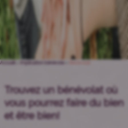
Accueil
>
Implication bénévole
>
Bénévolat
Trouvez un bénévolat où
vous pourrez faire du bien
et être bien!