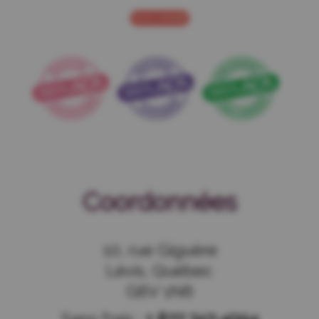
NOUS JOINDRE
Coordonnées
10, rue Giguère
Lévis, Québec
G6V 1N6
Sans frais :
1 877 747-4094