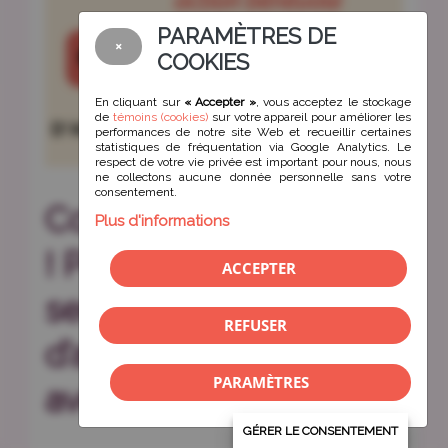
PARAMÈTRES DE
×
COOKIES
En cliquant sur
« Accepter »
, vous acceptez le stockage
de
témoins (cookies)
sur votre appareil pour améliorer les
performances de notre site Web et recueillir certaines
statistiques de fréquentation via Google Analytics. Le
respect de votre vie privée est important pour nous, nous
ne collectons aucune donnée personnelle sans votre
consentement.
Convergence recrute
Plus d'informations
! Poste d’Adjoint(e) au
ACCEPTER
service
REFUSER
d’accompagnement
PARAMÈTRES
avec transport
GÉRER LE CONSENTEMENT