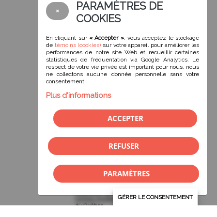
Jeudi :
de 9h à 16h
PARAMÈTRES DE
×
Vendredi :
de 9h à 16h
COOKIES
Samedi :
fermé
En cliquant sur
« Accepter »
, vous acceptez le stockage
de
témoins (cookies)
sur votre appareil pour améliorer les
Dimanche :
fermé
performances de notre site Web et recueillir certaines
statistiques de fréquentation via Google Analytics. Le
respect de votre vie privée est important pour nous, nous
ne collectons aucune donnée personnelle sans votre
consentement.
Plus d'informations
Suivez-nous!
ACCEPTER
REFUSER
PARAMÈTRES
GÉRER LE CONSENTEMENT