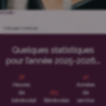
Accueil
>
Cette page n’existe pas.
Quelques statistiques
pour l’année 2025-2026...
46
49
Heures
Années
de
342
de
bénévolat
Bénévoles
service