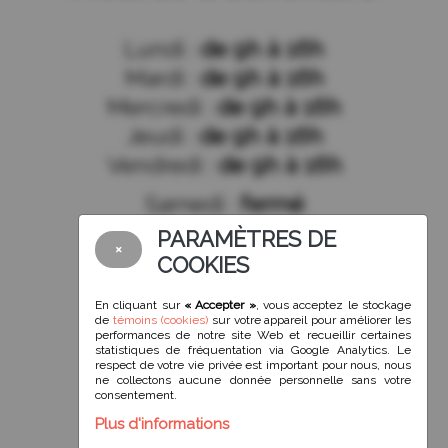
Lundi :
de 9h à 16h
Mardi :
de 9h à 16h
Mercredi :
de 9h à 16h
Jeudi :
de 9h à 16h
Vendredi :
de 9h à 16h
Samedi :
fermé
Dimanche :
fermé
PARAMÈTRES DE
×
COOKIES
En cliquant sur
« Accepter »
, vous acceptez le stockage
de
témoins (cookies)
sur votre appareil pour améliorer les
Suivez-nous!
performances de notre site Web et recueillir certaines
statistiques de fréquentation via Google Analytics. Le
respect de votre vie privée est important pour nous, nous
ne collectons aucune donnée personnelle sans votre
consentement.
Plus d'informations