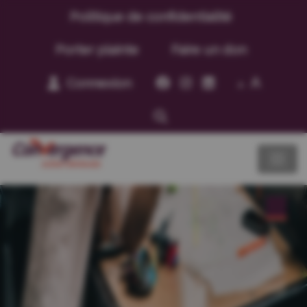
Politique de confidentialité
Porter plainte
Faire un don
A
Connexion
A