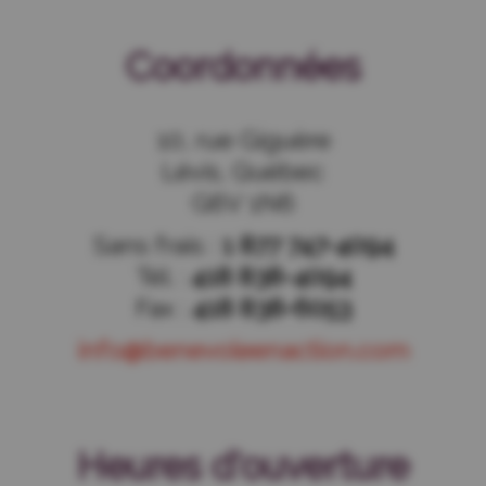
Coordonnées
10, rue Giguère
Lévis, Québec
G6V 1N6
Sans frais :
1 877 747-4094
Tél. :
418 838-4094
Fax :
418 838-6053
info@benevoleenaction.com
Heures d'ouverture