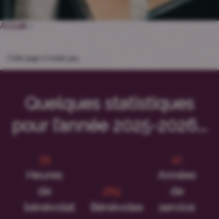
Accueil
>
Cette page n’existe pas.
Quelques statistiques
pour l’année 2025-2026...
47
50
Heures
Années
de
348
de
bénévolat
Bénévoles
service