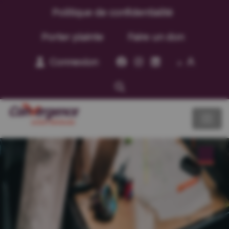
Politique de confidentialité
Porter plainte
Faire un don
A
Connexion
A