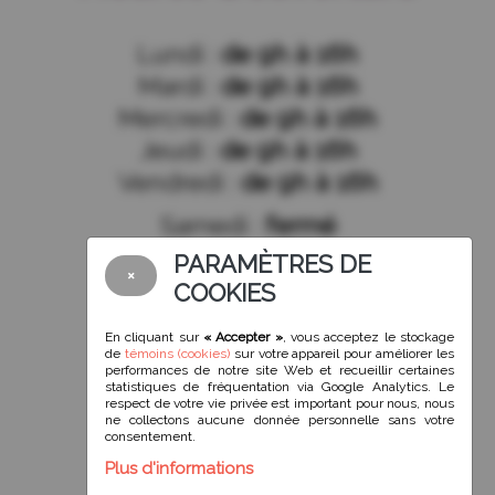
Lundi :
de 9h à 16h
Mardi :
de 9h à 16h
Mercredi :
de 9h à 16h
Jeudi :
de 9h à 16h
Vendredi :
de 9h à 16h
Samedi :
fermé
Dimanche :
fermé
PARAMÈTRES DE
×
COOKIES
En cliquant sur
« Accepter »
, vous acceptez le stockage
de
témoins (cookies)
sur votre appareil pour améliorer les
Suivez-nous!
performances de notre site Web et recueillir certaines
statistiques de fréquentation via Google Analytics. Le
respect de votre vie privée est important pour nous, nous
ne collectons aucune donnée personnelle sans votre
consentement.
Plus d'informations