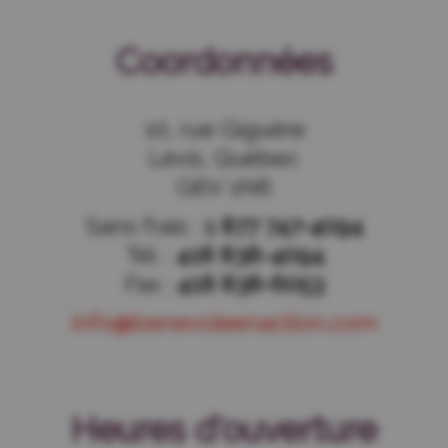
Coordonnées
10, rue Giguère
Lévis, Québec
G6V 1N6
Sans frais :
1 877 747-4094
Tél. :
418 838-4094
Fax :
418 838-6053
info@benevoleenaction.com
Heures d'ouverture